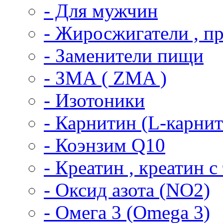
- Для мужчин
- Жиросжигатели , п
- Заменители пищи
- ЗМА ( ZMA )
- Изотоники
- Карнитин (L-карни
- Коэнзим Q10
- Креатин , креатин 
- Оксид азота (NO2)
- Омега 3 (Omega 3)