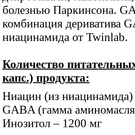
болезнью Паркинсона. G
комбинация дериватива G
ниацинамида от Twinlab.
Количество питательных
капс.) продукта:
Ниацин (из ниацинамида) 
GABA (гамма аминомаслян
Инозитол – 1200 мг