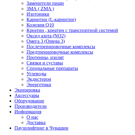
Заменители пищи
ЗМА ( ZMA )
Изотоники
Карнитин (L-карнитин)
Коэнзим Q10
Креатин , креатин с транспортной системой
Оксид азота (NO2)
Омега 3 (Omega 3)
Послетренировочные комплексы
Предтренировочные комплексы
Протеины, изолят
Связки и суставы
Специальные препараты
Углеводы
Экдистерон
Энергетики
Экипировка
Аксессуары
Оборудование
Производители
Информация
О нас
Доставка
Пауэрлифтинг в Чувашии