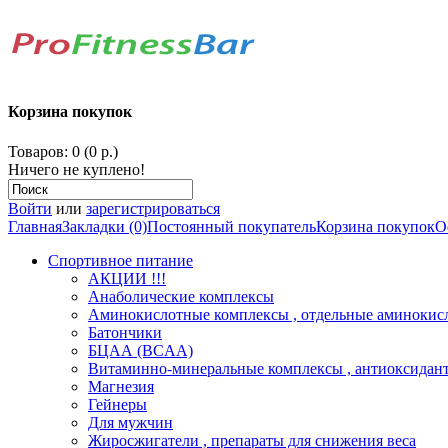
Корзина покупок
Товаров: 0 (0 р.)
Ничего не куплено!
Войти
или
зарегистрироваться
Главная
Закладки (0)
Постоянный покупатель
Корзина покупок
О
Спортивное питание
АКЦИИ !!!
Анаболические комплексы
Аминокислотные комплексы , отдельные аминокис
Батончики
БЦАА (BCAA)
Витаминно-минеральные комплексы , антиоксидан
Магнезия
Гейнеры
Для мужчин
Жиросжигатели , препараты для снижения веса