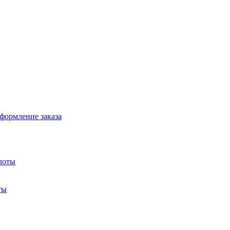
формление заказа
лоты
ты