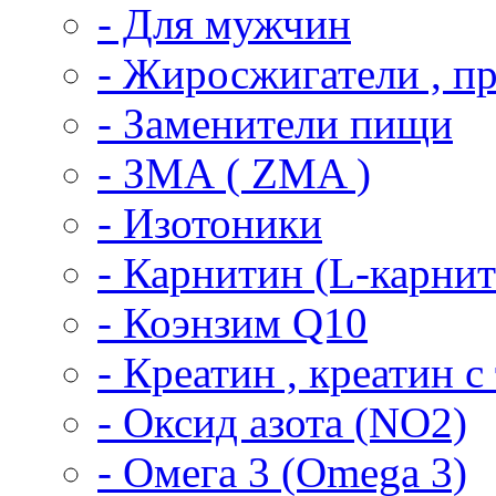
- Для мужчин
- Жиросжигатели , п
- Заменители пищи
- ЗМА ( ZMA )
- Изотоники
- Карнитин (L-карни
- Коэнзим Q10
- Креатин , креатин 
- Оксид азота (NO2)
- Омега 3 (Omega 3)