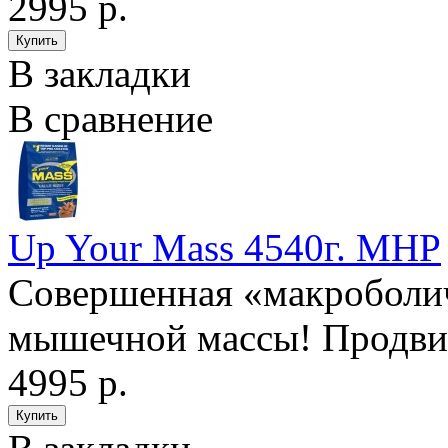
2995 р.
В закладки
В сравнение
Up Your Mass 4540г. MHP
Совершенная «макроболич
мышечной массы! Продвин
4995 р.