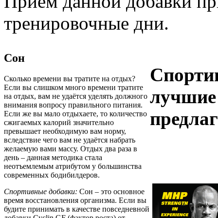
Приём данной добавки пр
тренировочные дни.
Сон
Спорти
Сколько времени вы тратите на отдых?
Если вы слишком много времени тратите
лучшие 
на отдых, вам не удаётся уделять должного
внимания вопросу правильного питания.
предлаг
Если же вы мало отдыхаете, то количество
сжигаемых калорий значительно
превышает необходимую вам норму,
вследствие чего вам не удаётся набрать
желаемую вами массу. Отдых два раза в
день – данная методика стала
неотъемлемым атрибутом у большинства
современных бодибилдеров.
Спортивные добавки:
Сон – это основное
время восстановления организма. Если вы
будите принимать в качестве повседневной
добавки Cyclin GF (фактор роста) от